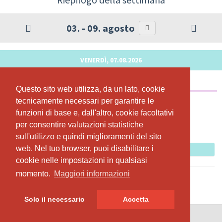
03. - 09. agosto
VENERDÌ, 07.08.2026
GLOW Yoga Hünenberg
Questo sito web utilizza, da un lato, cookie
Questo sito web utilizza, da un lato, cookie
tecnicamente necessari per garantire le
tecnicamente necessari per garantire le
09:30 - 10:30
funzioni di base e, dall'altro, cookie facoltativi
funzioni di base e, dall'altro, cookie facoltativi
Fitness Paradies Hünenberg
per consentire valutazioni statistiche
per consentire valutazioni statistiche
Claudia Joller
sull'utilizzo e quindi miglioramenti del sito
sull'utilizzo e quindi miglioramenti del sito
web. Nel tuo browser, puoi disabilitare i
web. Nel tuo browser, puoi disabilitare i
Prenotare ora
cookie nelle impostazioni in qualsiasi
cookie nelle impostazioni in qualsiasi
momento.
momento.
Maggiori informazioni
Maggiori informazioni
Solo il necessario
Solo il necessario
Accetta
Accetta
© SportsNow® 2026. Il software svizzero per il tuo studio.