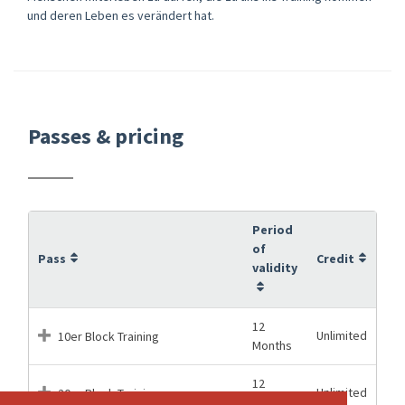
und deren Leben es verändert hat.
Passes & pricing
Period
of
Pass
Credit
validity
12
Unlimited
10er Block Training
Months
12
Unlimited
20er Block Training
Months