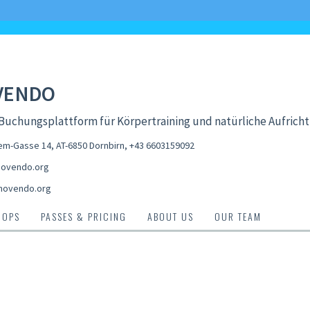
VENDO
Buchungsplattform für Körpertraining und natürliche Aufrich
em-Gasse 14, AT-6850 Dornbirn
,
+43 6603159092
ovendo.org
movendo.org
HOPS
PASSES & PRICING
ABOUT US
OUR TEAM