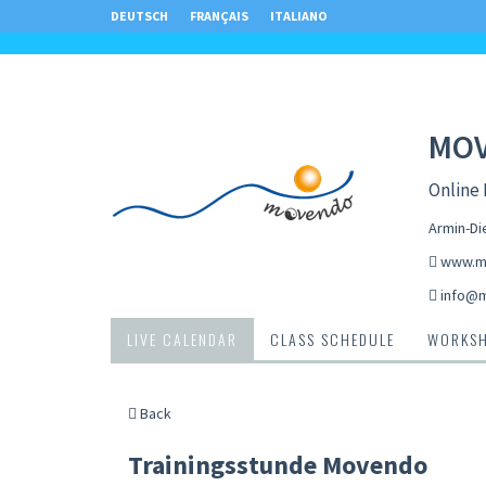
DEUTSCH
FRANÇAIS
ITALIANO
MO
Online 
Armin-Di
www.m
info@
LIVE CALENDAR
CLASS SCHEDULE
WORKS
Back
Trainingsstunde Movendo