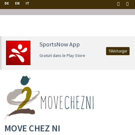
DE
EN
IT
SportsNow App
Télécharger
Gratuit dans le Play Store
MOVE CHEZ NI