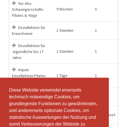
5er Abo
9 Wochen
5
Schwangerschafts-
Pilates & -Yoga
Einzellektion für
1 Stunden
1
Erwachsene
Einzellektion für
1 Stunden
1
Jugendliche bis 17
Jahre
Impuls
1 Tage
1
Einzellektion Pilates
Sa-Morgen
Diese Website verwendet einerseits
Diese Website verwendet einerseits
Jahresabo (70
12 Monate
70
technisch notwendige Cookies, um
technisch notwendige Cookies, um
Lektionen)
grundlegende Funktionen zu gewährleisten,
grundlegende Funktionen zu gewährleisten,
und andererseits optionale Cookies, um
und andererseits optionale Cookies, um
Jahresabo
12 Monate
Unbegrenzt
statistische Auswertungen der Nutzung und
statistische Auswertungen der Nutzung und
unbegrenzt
somit Verbesserungen der Website zu
somit Verbesserungen der Website zu