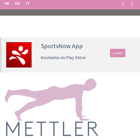
FR
EN
IT
SportsNow App
Laden
Kostenlos im Play Store