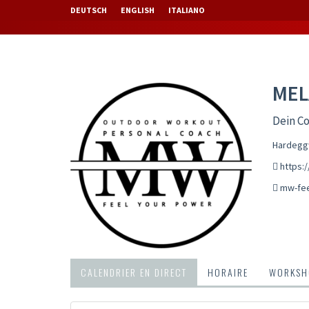
DEUTSCH
ENGLISH
ITALIANO
MEL
Dein Co
Hardeggw
https:
mw-fe
CALENDRIER EN DIRECT
HORAIRE
WORKSH