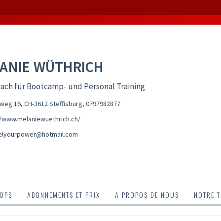
ANIE WÜTHRICH
ach für Bootcamp- und Personal Training
eg 16, CH-3612 Steffisburg
,
0797982877
//www.melaniewuethrich.ch/
elyourpower@hotmail.com
OPS
ABONNEMENTS ET PRIX
A PROPOS DE NOUS
NOTRE 