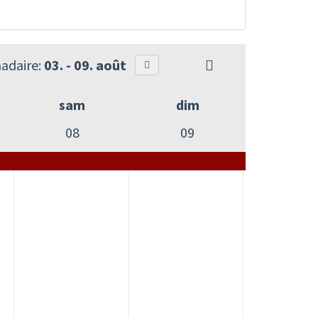
adaire:
03. - 09. août
sam
dim
08
09