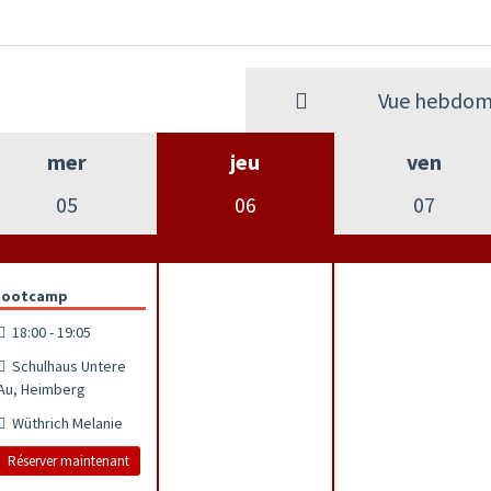
Vue hebdom
mer
jeu
ven
05
06
07
Bootcamp
18:00 - 19:05
Schulhaus Untere
Au, Heimberg
Wüthrich Melanie
Réserver maintenant