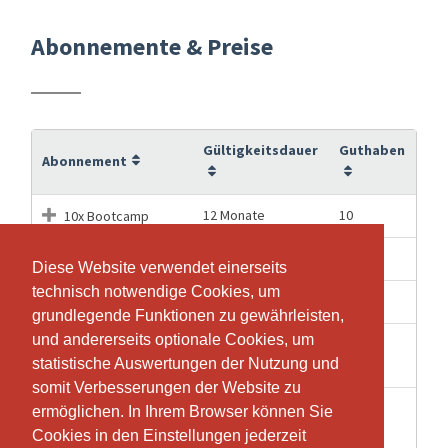
Abonnemente & Preise
Gültigkeitsdauer
Guthaben
Abonnement
12 Monate
10
10x Bootcamp
12 Monate
20
20x Bootcamp
Diese Website verwendet einerseits
Diese Website verwendet einerseits
technisch notwendige Cookies, um
technisch notwendige Cookies, um
12 Monate
60
60x Bootcamp
grundlegende Funktionen zu gewährleisten,
grundlegende Funktionen zu gewährleisten,
und andererseits optionale Cookies, um
und andererseits optionale Cookies, um
Bootcamp
1 Stunden
1
statistische Auswertungen der Nutzung und
statistische Auswertungen der Nutzung und
Schnupperstunde
somit Verbesserungen der Website zu
somit Verbesserungen der Website zu
Einzelstunde
ermöglichen. In Ihrem Browser können Sie
ermöglichen. In Ihrem Browser können Sie
1 Stunden
1
Bootcamp
Cookies in den Einstellungen jederzeit
Cookies in den Einstellungen jederzeit