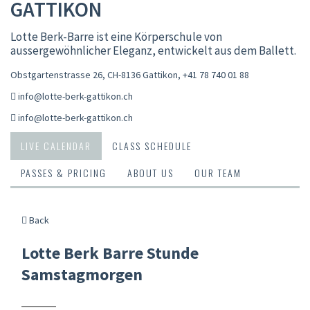
GATTIKON
Lotte Berk-Barre ist eine Körperschule von
aussergewöhnlicher Eleganz, entwickelt aus dem Ballett.
Obstgartenstrasse 26, CH-8136 Gattikon
,
+41 78 740 01 88
info@lotte-berk-gattikon.ch
info@lotte-berk-gattikon.ch
LIVE CALENDAR
CLASS SCHEDULE
PASSES & PRICING
ABOUT US
OUR TEAM
Back
Lotte Berk Barre Stunde
Samstagmorgen