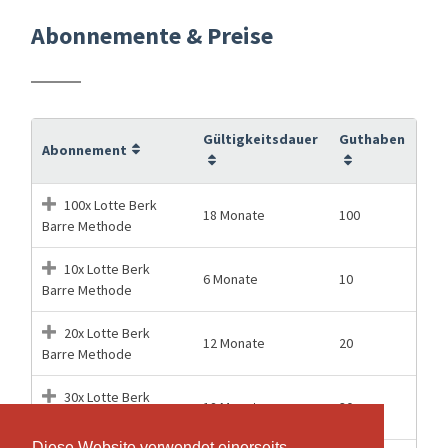
Abonnemente & Preise
Gültigkeitsdauer
Guthaben
Abonnement
100x Lotte Berk
18 Monate
100
Barre Methode
10x Lotte Berk
6 Monate
10
Barre Methode
20x Lotte Berk
12 Monate
20
Barre Methode
30x Lotte Berk
12 Monate
30
Barre Methode
Diese Website verwendet einerseits
Diese Website verwendet einerseits