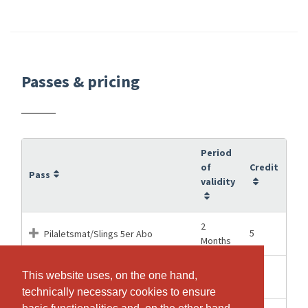
Passes & pricing
Period
of
Credit
Pass
validity
2
5
Pilaletsmat/Slings 5er Abo
Months
4
This website uses, on the one hand,
This website uses, on the one hand,
10
Pilatesmat/Slings 10er Abo
Months
technically necessary cookies to ensure
technically necessary cookies to ensure