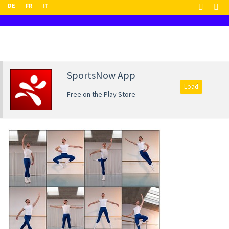
DE
FR
IT
SportsNow App
Load
Free on the Play Store