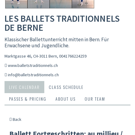
LES BALLETS TRADITIONNELS
DE BERNE
Klassischer Ballettunterricht mitten in Bern. Für
Erwachsene und Jugendliche.
Marktgasse 46, CH-3011 Bern
,
0041766224259
www.balletstraditionnels.ch
info@balletstraditionnels.ch
LIVE CALENDAR
CLASS SCHEDULE
PASSES & PRICING
ABOUT US
OUR TEAM
Back
Ballett Fortgeschritten: au millieu /