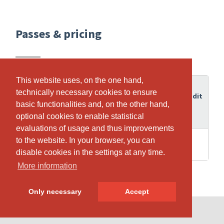
Passes & pricing
This website uses, on the one hand,
This website uses, on the one hand,
Period
technically necessary cookies to ensure
technically necessary cookies to ensure
of
Credit
Pass
basic functionalities and, on the other hand,
basic functionalities and, on the other hand,
validity
optional cookies to enable statistical
optional cookies to enable statistical
evaluations of usage and thus improvements
evaluations of usage and thus improvements
10
to the website. In your browser, you can
to the website. In your browser, you can
10
Repertoire (Dienstagabend)
weeks
disable cookies in the settings at any time.
disable cookies in the settings at any time.
More information
More information
Only necessary
Only necessary
Accept
Accept
© SportsNow® 2026. The Swiss software for your studio.