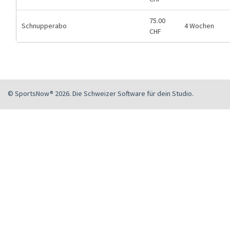
75.00
Schnupperabo
4 Wochen
CHF
© SportsNow® 2026. Die Schweizer Software für dein Studio.