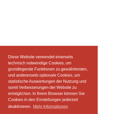
Diese Website verwendet einerseits
Diese Website verwendet einerseits
technisch notwendige Cookies, um
technisch notwendige Cookies, um
grundlegende Funktionen zu gewährleisten,
grundlegende Funktionen zu gewährleisten,
und andererseits optionale Cookies, um
und andererseits optionale Cookies, um
statistische Auswertungen der Nutzung und
statistische Auswertungen der Nutzung und
somit Verbesserungen der Website zu
somit Verbesserungen der Website zu
ermöglichen. In Ihrem Browser können Sie
ermöglichen. In Ihrem Browser können Sie
Cookies in den Einstellungen jederzeit
Cookies in den Einstellungen jederzeit
deaktivieren.
deaktivieren.
Mehr Informationen
Mehr Informationen