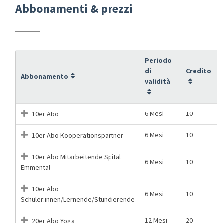
Abbonamenti & prezzi
Periodo
di
Credito
Abbonamento
validità
6 Mesi
10
10er Abo
6 Mesi
10
10er Abo Kooperationspartner
10er Abo Mitarbeitende Spital
6 Mesi
10
Emmental
10er Abo
6 Mesi
10
Schüler:innen/Lernende/Stundierende
12 Mesi
20
20er Abo Yoga