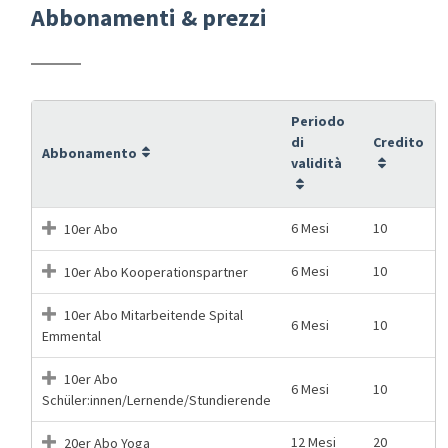
Abbonamenti & prezzi
Periodo
di
Credito
Abbonamento
validità
6 Mesi
10
10er Abo
6 Mesi
10
10er Abo Kooperationspartner
10er Abo Mitarbeitende Spital
6 Mesi
10
Emmental
10er Abo
6 Mesi
10
Schüler:innen/Lernende/Stundierende
12 Mesi
20
20er Abo Yoga