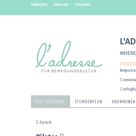
FRANÇAIS
ENGLISH
ITALIANO
L'A
WHERE
Belpstra
www.la
info@l
LIVE-KALENDER
STUNDENPLAN
ABONNEMENT
Zurück