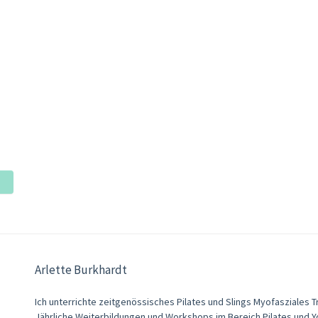
Arlette Burkhardt
Ich unterrichte zeitgenössisches Pilates und Slings Myofasziales T
Jährliche Weiterbildungen und Workshops im Bereich Pilates und Y