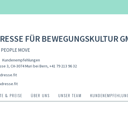
DRESSE FÜR BEWEGUNGSKULTUR 
 PEOPLE MOVE
Kundenempfehlungen
sse 3, CH-3074 Muri bei Bern
,
+41 79 213 96 32
dresse.fit
adresse.fit
E & PREISE
ÜBER UNS
UNSER TEAM
KUNDENEMPFEHLUN