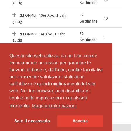
Settimane
gültig
52
REFORMER 40er Abo, 1 Jahr
40
Settimane
gültig
52
REFORMER 5er Abo, 1 Jahr
5
Settimane
gültig
52
REFORMER 80er Abo, 1 Jahr
80
Questo sito web utilizza, da un lato, cookie
Questo sito web utilizza, da un lato, cookie
Settimane
gültig
tecnicamente necessari per garantire le
tecnicamente necessari per garantire le
funzioni di base e, dall'altro, cookie facoltativi
funzioni di base e, dall'altro, cookie facoltativi
REFORMER Drop In, 1 Lektion
1 Lezioni
1
per consentire valutazioni statistiche
per consentire valutazioni statistiche
gültig
sull'utilizzo e quindi miglioramenti del sito
sull'utilizzo e quindi miglioramenti del sito
REFORMER Probe Abo, 3 für 2,
web. Nel tuo browser, puoi disabilitare i
web. Nel tuo browser, puoi disabilitare i
3 Mesi
3
3 Monate gültig
cookie nelle impostazioni in qualsiasi
cookie nelle impostazioni in qualsiasi
momento.
momento.
Maggiori informazioni
Maggiori informazioni
Solo il necessario
Solo il necessario
Accetta
Accetta