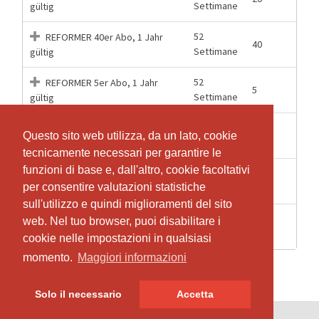
Settimane
gültig
52
REFORMER 40er Abo, 1 Jahr
40
Settimane
gültig
52
REFORMER 5er Abo, 1 Jahr
5
Settimane
gültig
52
REFORMER 80er Abo, 1 Jahr
80
Questo sito web utilizza, da un lato, cookie
Questo sito web utilizza, da un lato, cookie
Settimane
gültig
tecnicamente necessari per garantire le
tecnicamente necessari per garantire le
funzioni di base e, dall'altro, cookie facoltativi
funzioni di base e, dall'altro, cookie facoltativi
REFORMER Drop In, 1 Lektion
1 Lezioni
1
per consentire valutazioni statistiche
per consentire valutazioni statistiche
gültig
sull'utilizzo e quindi miglioramenti del sito
sull'utilizzo e quindi miglioramenti del sito
REFORMER Probe Abo, 3 für 2,
web. Nel tuo browser, puoi disabilitare i
web. Nel tuo browser, puoi disabilitare i
3 Mesi
3
3 Monate gültig
cookie nelle impostazioni in qualsiasi
cookie nelle impostazioni in qualsiasi
momento.
momento.
Maggiori informazioni
Maggiori informazioni
Solo il necessario
Solo il necessario
Accetta
Accetta