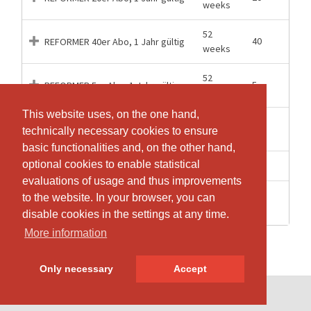
weeks
52
40
REFORMER 40er Abo, 1 Jahr gültig
weeks
52
5
REFORMER 5er Abo, 1 Jahr gültig
weeks
This website uses, on the one hand,
This website uses, on the one hand,
52
80
REFORMER 80er Abo, 1 Jahr gültig
technically necessary cookies to ensure
technically necessary cookies to ensure
weeks
basic functionalities and, on the other hand,
basic functionalities and, on the other hand,
optional cookies to enable statistical
optional cookies to enable statistical
1 Hours
1
REFORMER Drop In, 1 Lektion gültig
evaluations of usage and thus improvements
evaluations of usage and thus improvements
3
REFORMER Probe Abo, 3 für 2, 3
to the website. In your browser, you can
to the website. In your browser, you can
3
Months
Monate gültig
disable cookies in the settings at any time.
disable cookies in the settings at any time.
More information
More information
Only necessary
Only necessary
Accept
Accept
© SportsNow® 2026. The Swiss software for your studio.