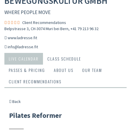
BEWEGUNGSKULTUR GMBH
WHERE PEOPLE MOVE
Client Recommendations
Belpstrasse 3, CH-3074 Muri bei Bern
,
+41 79 213 96 32
www.ladresse.fit
info@ladresse.fit
LIVE CALENDAR
CLASS SCHEDULE
PASSES & PRICING
ABOUT US
OUR TEAM
CLIENT RECOMMENDATIONS
Back
Pilates Reformer