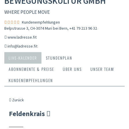
BEWEGUNGSKULTUR GMBH
WHERE PEOPLE MOVE
Kundenempfehlungen
Belpstrasse 3, CH-3074 Muri bei Bern
,
+41 79 213 96 32
www.ladresse.fit
info@ladresse.fit
LIVE-KALENDER
STUNDENPLAN
ABONNEMENTE & PREISE
ÜBER UNS
UNSER TEAM
KUNDENEMPFEHLUNGEN
Zurück
Feldenkrais