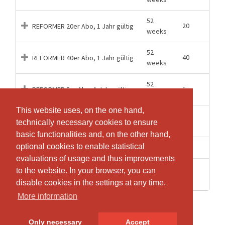
52
20
REFORMER 20er Abo, 1 Jahr gültig
weeks
52
40
REFORMER 40er Abo, 1 Jahr gültig
weeks
52
5
REFORMER 5er Abo, 1 Jahr gültig
weeks
This website uses, on the one hand,
This website uses, on the one hand,
52
80
REFORMER 80er Abo, 1 Jahr gültig
technically necessary cookies to ensure
technically necessary cookies to ensure
weeks
basic functionalities and, on the other hand,
basic functionalities and, on the other hand,
optional cookies to enable statistical
optional cookies to enable statistical
1 Hours
1
REFORMER Drop In, 1 Lektion gültig
evaluations of usage and thus improvements
evaluations of usage and thus improvements
3
REFORMER Probe Abo, 3 für 2, 3
to the website. In your browser, you can
to the website. In your browser, you can
3
Months
Monate gültig
disable cookies in the settings at any time.
disable cookies in the settings at any time.
More information
More information
Only necessary
Only necessary
Accept
Accept