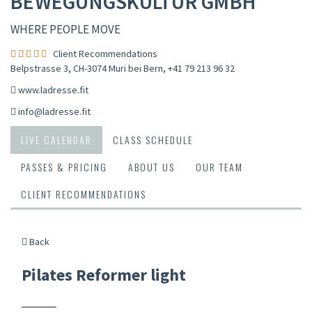
BEWEGUNGSKULTUR GMBH
WHERE PEOPLE MOVE
Client Recommendations
Belpstrasse 3, CH-3074 Muri bei Bern
,
+41 79 213 96 32
www.ladresse.fit
info@ladresse.fit
LIVE CALENDAR
CLASS SCHEDULE
PASSES & PRICING
ABOUT US
OUR TEAM
CLIENT RECOMMENDATIONS
Back
Pilates Reformer light