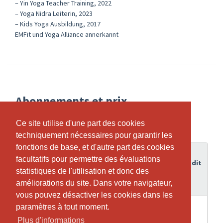
– Yin Yoga Teacher Training, 2022
– Yoga Nidra Leiterin, 2023
– Kids Yoga Ausbildung, 2017
EMFit und Yoga Alliance annerkannt
Abonnements et prix
Ce site utilise d'une part des cookies
Ce site utilise d'une part des cookies
techniquement nécessaires pour garantir les
techniquement nécessaires pour garantir les
fonctions de base, et d'autre part des cookies
fonctions de base, et d'autre part des cookies
Durée
facultatifs pour permettre des évaluations
facultatifs pour permettre des évaluations
de
Crédit
Abonnement
statistiques de l'utilisation et donc des
statistiques de l'utilisation et donc des
validité
améliorations du site. Dans votre navigateur,
améliorations du site. Dans votre navigateur,
vous pouvez désactiver les cookies dans les
vous pouvez désactiver les cookies dans les
8
paramètres à tout moment.
paramètres à tout moment.
8
Pilates Rückbildung
Semaines
Plus d'informations
Plus d'informations