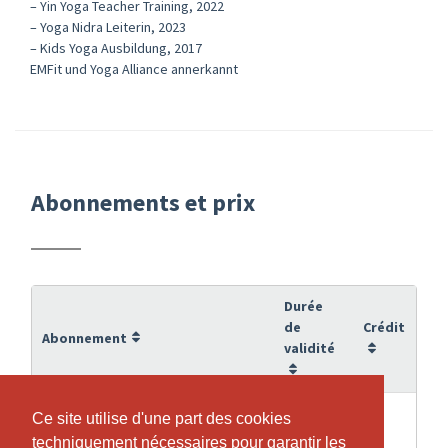
– Yin Yoga Teacher Training, 2022
– Yoga Nidra Leiterin, 2023
– Kids Yoga Ausbildung, 2017
EMFit und Yoga Alliance annerkannt
Abonnements et prix
Durée
de
Crédit
Abonnement
validité
19
01 Pilates DIENSTAG, 2. Semester
Ce site utilise d'une part des cookies
Ce site utilise d'une part des cookies
15
Semaines
2026
techniquement nécessaires pour garantir les
techniquement nécessaires pour garantir les