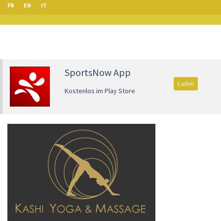
FR
EN
IT
SportsNow App
Laden
Kostenlos im Play Store