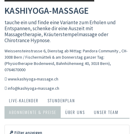
KASHIYOGA-MASSAGE
tauche ein und finde eine Variante zum Erholen und
Entspannen, schenke dir eine Auszeit mit
Massagetherapie, Kräuterstempelmassage oder
Chirotrance Hypnose.
Weissensteinstrasse 6, Dienstag ab Mittag: Pandora Community , CH-
3008 Bern / Fischermätteli & am Donnerstag ganzer Tag:
(Physiotherapie Bodenweid, Bahnhöhenweg 40, 3018 Bern)
,
0764670000
www.kashiyoga-massage.ch
info@kashiyoga-massage.ch
LIVE-KALENDER
STUNDENPLAN
ABONNEMENTE & PREISE
ÜBER UNS
UNSER TEAM
🔎 Filter anzeigen