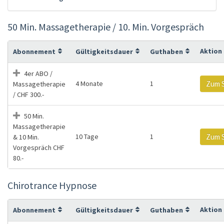
50 Min. Massagetherapie / 10. Min. Vorgespräch
Aktion
Abonnement
Gültigkeitsdauer
Guthaben
4er ABO /
4 Monate
1
Zum 
Massagetherapie
/ CHF 300.-
50 Min.
Massagetherapie
10 Tage
1
Zum 
& 10 Min.
Vorgespräch CHF
80.-
Chirotrance Hypnose
Aktion
Abonnement
Gültigkeitsdauer
Guthaben