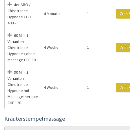
4er ABO /
Chirotrance
4 Monate
1
Zum 
Hypnose / CHF
400.-
60 Min. 1.
Varianten
4 Wochen
1
Zum 
Chirotrance
Hypnose / ohne
Massage CHF 80.-
90 Min. 1.
Varianten
Chirotrance
4 Wochen
1
Zum 
Hypnose mit
Massagetherapie
CHF 120.-
Kräuterstempelmassage