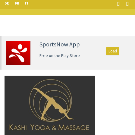
DE
FR
IT
SportsNow App
Load
Free on the Play Store