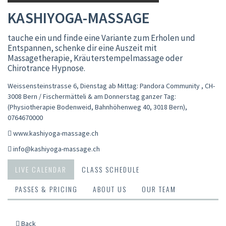
KASHIYOGA-MASSAGE
tauche ein und finde eine Variante zum Erholen und
Entspannen, schenke dir eine Auszeit mit
Massagetherapie, Kräuterstempelmassage oder
Chirotrance Hypnose.
Weissensteinstrasse 6, Dienstag ab Mittag: Pandora Community , CH-
3008 Bern / Fischermätteli & am Donnerstag ganzer Tag:
(Physiotherapie Bodenweid, Bahnhöhenweg 40, 3018 Bern)
,
0764670000
www.kashiyoga-massage.ch
info@kashiyoga-massage.ch
LIVE CALENDAR
CLASS SCHEDULE
PASSES & PRICING
ABOUT US
OUR TEAM
Back