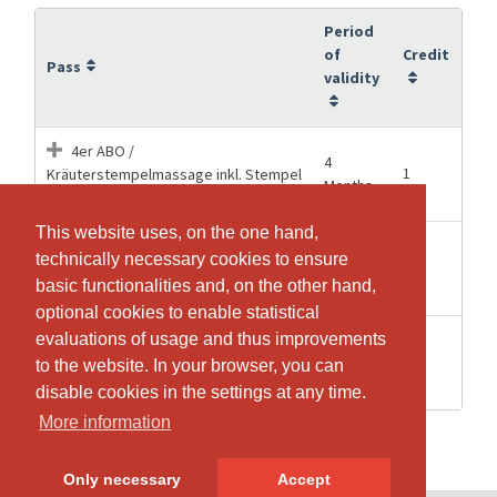
Period
of
Credit
Pass
validity
4er ABO /
4
1
Kräuterstempelmassage inkl. Stempel
Months
/ CHF 450.-
This website uses, on the one hand,
This website uses, on the one hand,
60 Min. 2. Variante
technically necessary cookies to ensure
technically necessary cookies to ensure
4 weeks
1
Kräuterstempelmassage inkl. Stempel
basic functionalities and, on the other hand,
basic functionalities and, on the other hand,
CHF 110.-
optional cookies to enable statistical
optional cookies to enable statistical
90 Min. 2. Variante
evaluations of usage and thus improvements
evaluations of usage and thus improvements
4 weeks
1
Kräuterstempelmassage inkl. Stempel
to the website. In your browser, you can
to the website. In your browser, you can
CHF 140.-
disable cookies in the settings at any time.
disable cookies in the settings at any time.
More information
More information
Only necessary
Only necessary
Accept
Accept