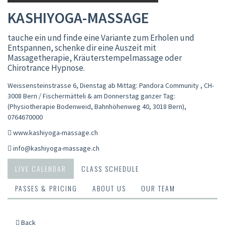
KASHIYOGA-MASSAGE
tauche ein und finde eine Variante zum Erholen und
Entspannen, schenke dir eine Auszeit mit
Massagetherapie, Kräuterstempelmassage oder
Chirotrance Hypnose.
Weissensteinstrasse 6, Dienstag ab Mittag: Pandora Community , CH-
3008 Bern / Fischermätteli & am Donnerstag ganzer Tag:
(Physiotherapie Bodenweid, Bahnhöhenweg 40, 3018 Bern)
,
0764670000
www.kashiyoga-massage.ch
info@kashiyoga-massage.ch
LIVE CALENDAR
CLASS SCHEDULE
PASSES & PRICING
ABOUT US
OUR TEAM
Back