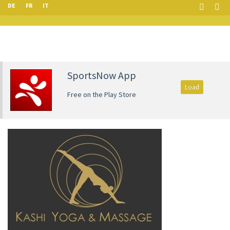
DE
FR
IT
SportsNow App
Load
Free on the Play Store