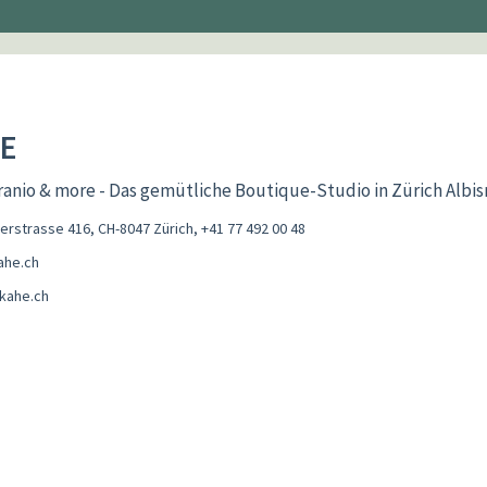
E
ranio & more - Das gemütliche Boutique-Studio in Zürich Albis
derstrasse 416, CH-8047 Zürich
,
+41 77 492 00 48
ahe.ch
kahe.ch