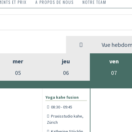
ENTS ET PRIX
A PROPOS DE NOUS
NOTRE TEAM
Vue hebdom
mer
jeu
ven
05
06
07
Yoga kahe fusion
08:30 - 09:45
Praxisstudio kahe,
Zürich
Katherine Stöcklin