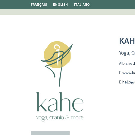
FRANÇAIS
ENGLISH
ITALIANO
KAH
Yoga, C
Albisrie
www.k
hello@