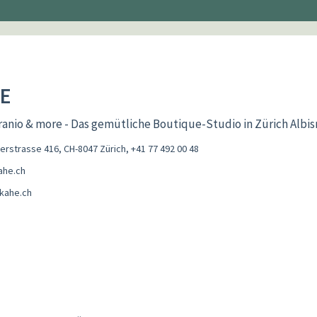
E
ranio & more - Das gemütliche Boutique-Studio in Zürich Albis
derstrasse 416, CH-8047 Zürich
,
+41 77 492 00 48
ahe.ch
kahe.ch