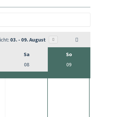
cht:
03. - 09. August
Sa
So
08
09