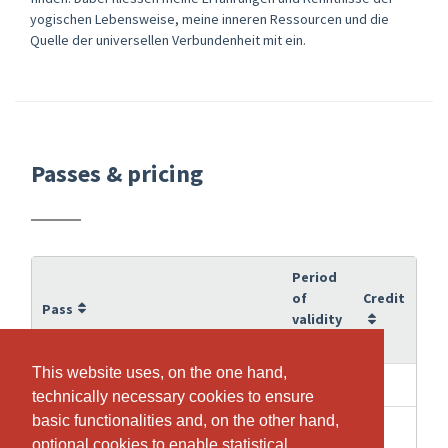
yogischen Lebensweise, meine inneren Ressourcen und die
Quelle der universellen Verbundenheit mit ein.
Passes & pricing
Period
of
Credit
Pass
validity
This website uses, on the one hand,
This website uses, on the one hand,
2 weeks
1
1 X Yoga Easy Start
technically necessary cookies to ensure
technically necessary cookies to ensure
basic functionalities and, on the other hand,
basic functionalities and, on the other hand,
6
5
Power Paket: Yoga & Cranio
optional cookies to enable statistical
optional cookies to enable statistical