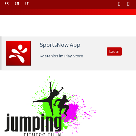
FR
EN
IT
SportsNow App
Laden
Kostenlos im Play Store