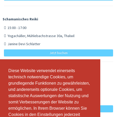
Schamanisches Reiki
15:00 - 17:00
Yogachäller, Mühlebachstrasse 30a, Thalwil
Janine Devi Schlatter
Jetzt buchen
Diese Website verwendet einerseits
Diese Website verwendet einerseits
Usui / Holy Fire Reiki
technisch notwendige Cookies, um
technisch notwendige Cookies, um
grundlegende Funktionen zu gewährleisten,
grundlegende Funktionen zu gewährleisten,
15:00 - 17:00
und andererseits optionale Cookies, um
und andererseits optionale Cookies, um
Yogachäller, Mühlebachstrasse 30a, Thalwil
statistische Auswertungen der Nutzung und
statistische Auswertungen der Nutzung und
Janine Devi Schlatter
somit Verbesserungen der Website zu
somit Verbesserungen der Website zu
ermöglichen. In Ihrem Browser können Sie
ermöglichen. In Ihrem Browser können Sie
Jetzt buchen
Cookies in den Einstellungen jederzeit
Cookies in den Einstellungen jederzeit