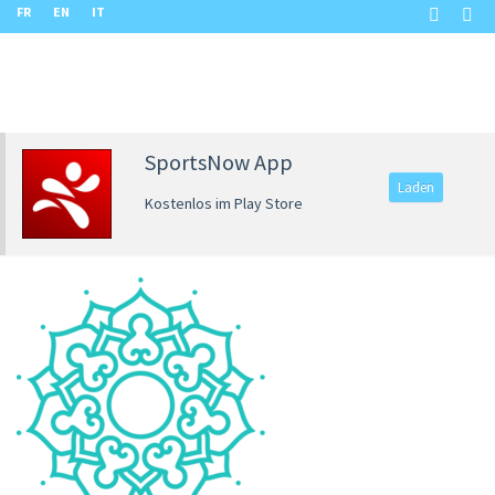
FR
EN
IT
SportsNow App
Laden
Kostenlos im Play Store