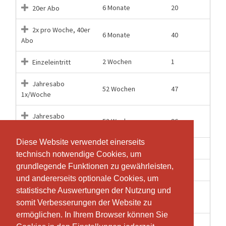
6 Monate
20
20er Abo
2x pro Woche, 40er
6 Monate
40
Abo
2 Wochen
1
Einzeleintritt
Jahresabo
52 Wochen
47
1x/Woche
Jahresabo
52 Wochen
96
2x/Woche
Diese Website verwendet einerseits
Diese Website verwendet einerseits
14 Wochen
10
Online 10er Abo
technisch notwendige Cookies, um
technisch notwendige Cookies, um
grundlegende Funktionen zu gewährleisten,
grundlegende Funktionen zu gewährleisten,
6 Monate
20
Online 20er Abo
und andererseits optionale Cookies, um
und andererseits optionale Cookies, um
statistische Auswertungen der Nutzung und
statistische Auswertungen der Nutzung und
Online Jahresabo
12 Monate
47
1x/Woche
somit Verbesserungen der Website zu
somit Verbesserungen der Website zu
ermöglichen. In Ihrem Browser können Sie
ermöglichen. In Ihrem Browser können Sie
4 Wochen
1
Schnupperstunde