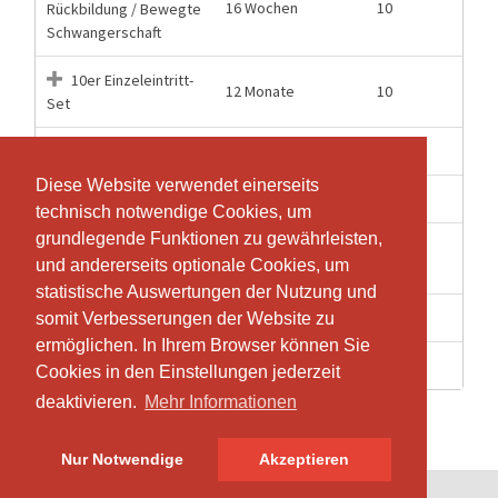
16 Wochen
10
Rückbildung / Bewegte
Schwangerschaft
10er Einzeleintritt-
12 Monate
10
Set
6 Monate
20
20er Abo
Diese Website verwendet einerseits
Diese Website verwendet einerseits
2 Wochen
1
Einzeleintritt
technisch notwendige Cookies, um
technisch notwendige Cookies, um
grundlegende Funktionen zu gewährleisten,
grundlegende Funktionen zu gewährleisten,
Jahresabo
52 Wochen
47
und andererseits optionale Cookies, um
und andererseits optionale Cookies, um
1x/Woche
statistische Auswertungen der Nutzung und
statistische Auswertungen der Nutzung und
6 Monate
20
Online 20er Abo
somit Verbesserungen der Website zu
somit Verbesserungen der Website zu
ermöglichen. In Ihrem Browser können Sie
ermöglichen. In Ihrem Browser können Sie
4 Wochen
1
Schnupperstunde
Cookies in den Einstellungen jederzeit
Cookies in den Einstellungen jederzeit
deaktivieren.
deaktivieren.
Mehr Informationen
Mehr Informationen
Nur Notwendige
Nur Notwendige
Akzeptieren
Akzeptieren