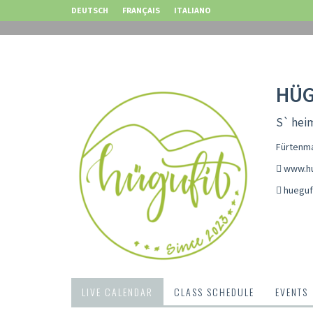
DEUTSCH
FRANÇAIS
ITALIANO
HÜG
S` hei
Fürtenma
www.hu
hueguf
LIVE CALENDAR
CLASS SCHEDULE
EVENTS