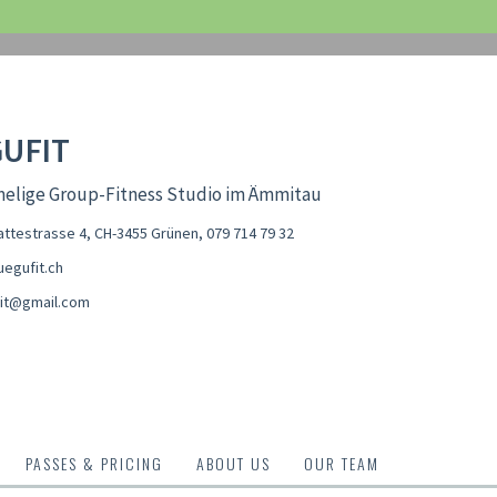
UFIT
melige Group-Fitness Studio im Ämmitau
ttestrasse 4, CH-3455 Grünen
,
079 714 79 32
egufit.ch
it@gmail.com
PASSES & PRICING
ABOUT US
OUR TEAM