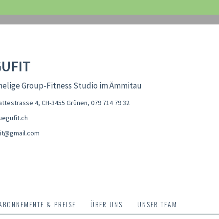
UFIT
melige Group-Fitness Studio im Ämmitau
ttestrasse 4, CH-3455 Grünen
,
079 714 79 32
egufit.ch
it@gmail.com
ABONNEMENTE & PREISE
ÜBER UNS
UNSER TEAM