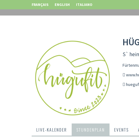
FRANÇAIS
ENGLISH
ITALIANO
HÜG
S` hei
Fürtenma
www.hu
hueguf
LIVE-KALENDER
STUNDENPLAN
EVENTS