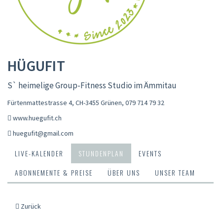
HÜGUFIT
S` heimelige Group-Fitness Studio im Ämmitau
Fürtenmattestrasse 4, CH-3455 Grünen
,
079 714 79 32
www.huegufit.ch
huegufit@gmail.com
LIVE-KALENDER
STUNDENPLAN
EVENTS
ABONNEMENTE & PREISE
ÜBER UNS
UNSER TEAM
Zurück