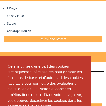
Hot Yoga
10:00 - 11:30
Studio
Christoph Herren
Réserver maintenant
DIMANCHE, 09.08.2026
Ce site utilise d'une part des cookies
Ce site utilise d'une part des cookies
Hot Yoga
techniquement nécessaires pour garantir les
techniquement nécessaires pour garantir les
10:00 - 11:30
fonctions de base, et d'autre part des cookies
fonctions de base, et d'autre part des cookies
facultatifs pour permettre des évaluations
facultatifs pour permettre des évaluations
Studio
statistiques de l'utilisation et donc des
statistiques de l'utilisation et donc des
Christoph Herren
améliorations du site. Dans votre navigateur,
améliorations du site. Dans votre navigateur,
Places libres : 13
vous pouvez désactiver les cookies dans les
vous pouvez désactiver les cookies dans les