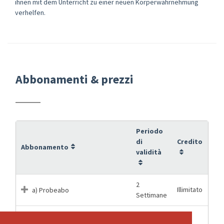
ihnen mit dem Unterricht zu einer neuen Körperwahrnehmung
verhelfen.
Abbonamenti & prezzi
Periodo
di
Credito
Abbonamento
validità
2
Illimitato
a) Probeabo
Settimane
1 Giorni
1
b) Einzellektion