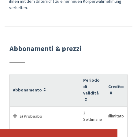
ihnen mit dem Unterricht zu einer neuen Körperwahrnehmung
verhelfen.
Abbonamenti & prezzi
Periodo
di
Credito
Abbonamento
validità
2
Illimitato
a) Probeabo
Settimane
1 Giorni
1
b) Einzellektion