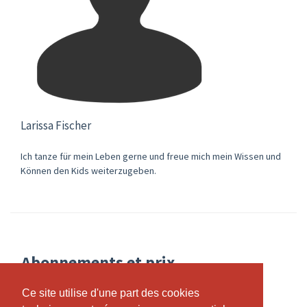
Larissa Fischer
Ich tanze für mein Leben gerne und freue mich mein Wissen und
Können den Kids weiterzugeben.
Abonnements et prix
Ce site utilise d'une part des cookies
Ce site utilise d'une part des cookies