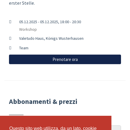
erster Stelle.
05.12.2025 - 05.12.2025, 18:00 - 20:30
Workshop
Valetudo Haus, Königs Wusterhausen
Team
Prenotare ora
Abbonamenti & prezzi
Questo sito web utilizza, da un lato, cookie
Questo sito web utilizza, da un lato, cookie