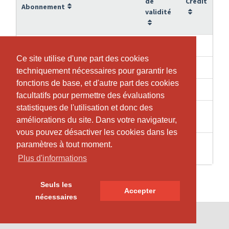
de
Crédit
Abonnement
validité
6 Mois
14
14 Einheiten Powerhouse
Ce site utilise d'une part des cookies
Ce site utilise d'une part des cookies
6 Mois
7
7 Einheiten Powerhouse
techniquement nécessaires pour garantir les
techniquement nécessaires pour garantir les
fonctions de base, et d'autre part des cookies
fonctions de base, et d'autre part des cookies
3 Mois
8
8 Einheiten Präventionskurs
facultatifs pour permettre des évaluations
facultatifs pour permettre des évaluations
statistiques de l'utilisation et donc des
statistiques de l'utilisation et donc des
1
1
Einzelstunde
améliorations du site. Dans votre navigateur,
améliorations du site. Dans votre navigateur,
Semaines
vous pouvez désactiver les cookies dans les
vous pouvez désactiver les cookies dans les
1
paramètres à tout moment.
paramètres à tout moment.
1
Probestunde
Semaines
Plus d'informations
Plus d'informations
Seuls les
Seuls les
Accepter
Accepter
nécessaires
nécessaires
© SportsNow® 2026. Le logiciel suisse pour ton studio.