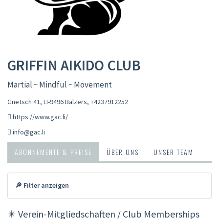
GRIFFIN AIKIDO CLUB
Martial ~ Mindful ~ Movement
Gnetsch 41, LI-9496 Balzers
,
+4237912252
https://www.gac.li/
info@gac.li
ABONNEMENTE & PREISE
ÜBER UNS
UNSER TEAM
🔎 Filter anzeigen
✴️ Verein-Mitgliedschaften / Club Memberships