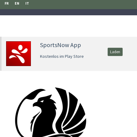
FR
EN
IT
SportsNow App
Laden
Kostenlos im Play Store