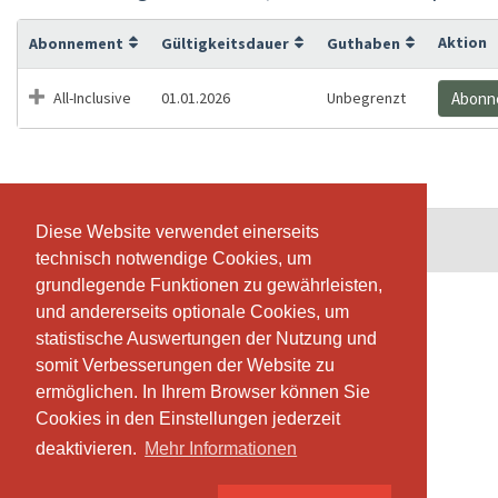
Aktion
Abonnement
Gültigkeitsdauer
Guthaben
All-Inclusive
01.01.2026
Unbegrenzt
Abonn
Diese Website verwendet einerseits
Diese Website verwendet einerseits
© SportsNow® 2026. Die Schweizer Software für dein Studio.
technisch notwendige Cookies, um
technisch notwendige Cookies, um
grundlegende Funktionen zu gewährleisten,
grundlegende Funktionen zu gewährleisten,
und andererseits optionale Cookies, um
und andererseits optionale Cookies, um
statistische Auswertungen der Nutzung und
statistische Auswertungen der Nutzung und
somit Verbesserungen der Website zu
somit Verbesserungen der Website zu
ermöglichen. In Ihrem Browser können Sie
ermöglichen. In Ihrem Browser können Sie
Cookies in den Einstellungen jederzeit
Cookies in den Einstellungen jederzeit
deaktivieren.
deaktivieren.
Mehr Informationen
Mehr Informationen