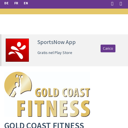
DE
FR
EN
SportsNow App
Carico
Gratis nel Play Store
GOLD COAST FITNESS