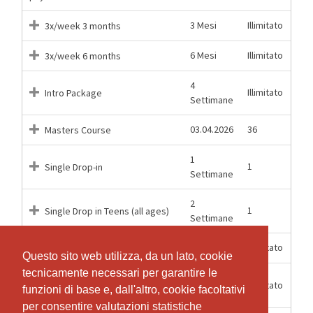
3 Mesi
Illimitato
3x/week 3 months
6 Mesi
Illimitato
3x/week 6 months
4
Illimitato
Intro Package
Settimane
03.04.2026
36
Masters Course
1
1
Single Drop-in
Settimane
2
1
Single Drop in Teens (all ages)
Settimane
12 Mesi
Illimitato
Unlimited 12 months
Questo sito web utilizza, da un lato, cookie
Questo sito web utilizza, da un lato, cookie
tecnicamente necessari per garantire le
tecnicamente necessari per garantire le
Unlimited 12 months, monthly
12 Mesi
Illimitato
funzioni di base e, dall'altro, cookie facoltativi
funzioni di base e, dall'altro, cookie facoltativi
payment
per consentire valutazioni statistiche
per consentire valutazioni statistiche