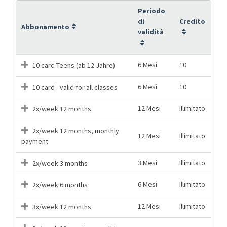
Periodo
di
Credito
Abbonamento
validità
6 Mesi
10
10 card Teens (ab 12 Jahre)
6 Mesi
10
10 card - valid for all classes
12 Mesi
Illimitato
2x/week 12 months
2x/week 12 months, monthly
12 Mesi
Illimitato
payment
3 Mesi
Illimitato
2x/week 3 months
6 Mesi
Illimitato
2x/week 6 months
12 Mesi
Illimitato
3x/week 12 months