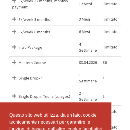
3x/week 12 months, monthly
12 Mesi
Illimitato
payment
3 Mesi
Illimitato
3x/week 3 months
6 Mesi
Illimitato
3x/week 6 months
4
Illimitato
Intro Package
Settimane
03.04.2026
36
Masters Course
1
1
Single Drop-in
Settimane
2
1
Single Drop in Teens (all ages)
Settimane
12 Mesi
Illimitato
Unlimited 12 months
Questo sito web utilizza, da un lato, cookie
Questo sito web utilizza, da un lato, cookie
tecnicamente necessari per garantire le
tecnicamente necessari per garantire le
Unlimited 12 months, monthly
12 Mesi
Illimitato
funzioni di base e, dall'altro, cookie facoltativi
funzioni di base e, dall'altro, cookie facoltativi