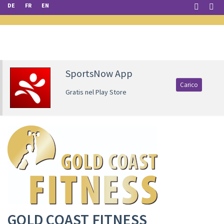
DE
FR
EN
SportsNow App
Carico
Gratis nel Play Store
GOLD COAST FITNESS