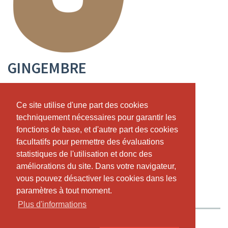
GINGEMBRE
Gardez la forme physique et mentale
Ce site utilise d'une part des cookies
Ce site utilise d'une part des cookies
Eckweg 8a, CH-2504 Bienne
,
0786027184
techniquement nécessaires pour garantir les
techniquement nécessaires pour garantir les
https://www.gingembre.studio/
fonctions de base, et d'autre part des cookies
fonctions de base, et d'autre part des cookies
namaste@gingembre.studio
facultatifs pour permettre des évaluations
facultatifs pour permettre des évaluations
statistiques de l'utilisation et donc des
statistiques de l'utilisation et donc des
CALENDRIER EN DIRECT
HORAIRE
améliorations du site. Dans votre navigateur,
améliorations du site. Dans votre navigateur,
ABONNEMENTS ET PRIX
A PROPOS DE NOUS
vous pouvez désactiver les cookies dans les
vous pouvez désactiver les cookies dans les
paramètres à tout moment.
paramètres à tout moment.
NOTRE TEAM
Plus d'informations
Plus d'informations