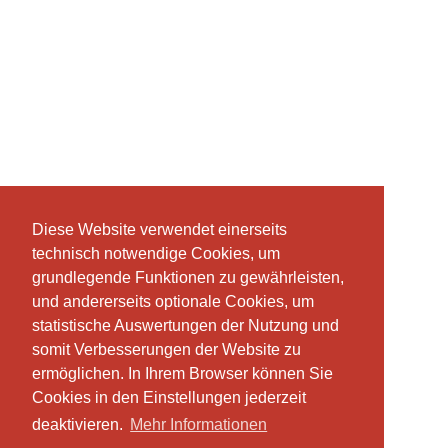
Diese Website verwendet einerseits
Diese Website verwendet einerseits
technisch notwendige Cookies, um
technisch notwendige Cookies, um
grundlegende Funktionen zu gewährleisten,
grundlegende Funktionen zu gewährleisten,
und andererseits optionale Cookies, um
und andererseits optionale Cookies, um
statistische Auswertungen der Nutzung und
statistische Auswertungen der Nutzung und
somit Verbesserungen der Website zu
somit Verbesserungen der Website zu
ermöglichen. In Ihrem Browser können Sie
ermöglichen. In Ihrem Browser können Sie
Cookies in den Einstellungen jederzeit
Cookies in den Einstellungen jederzeit
deaktivieren.
deaktivieren.
Mehr Informationen
Mehr Informationen