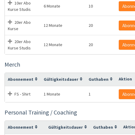
10er Abo
6 Monate
10
Abonn
Kurse Studis
20er Abo
12 Monate
20
Abonn
Kurse
20er Abo
12 Monate
20
Abonn
Kurse Studis
Merch
Aktion
Abonnement
Gültigkeitsdauer
Guthaben
FS - Shirt
1 Monate
1
Abonn
Personal Training / Coaching
Aktio
Abonnement
Gültigkeitsdauer
Guthaben