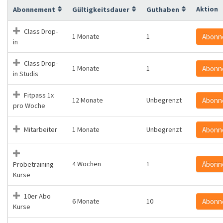
Aktion
Abonnement
Gültigkeitsdauer
Guthaben
Class Drop-
1 Monate
1
Abonn
in
Class Drop-
1 Monate
1
Abonn
in Studis
Fitpass 1x
12 Monate
Unbegrenzt
Abonn
pro Woche
Mitarbeiter
1 Monate
Unbegrenzt
Abonn
4 Wochen
1
Abonn
Probetraining
Kurse
10er Abo
6 Monate
10
Abonn
Kurse