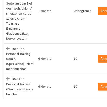
Seite um dein Ziel
des "Wohlfühlens"
1 Monate
Unbegrenzt
Abo
im eigenen Körper
zu erreichen -
Training ,
Ernährung,
Glaubenssätze,
Nervensystem
10er Abo
Personal Training
6 Monate
10
Abo
60 min.
(Spezialabo) - nicht
mehr buchbar
10er Abo
Personal Training
6 Monate
10
Abo
60 min. - nicht mehr
buchbar