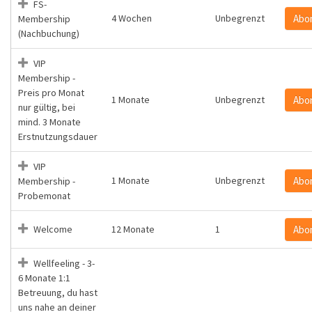
FS-
4 Wochen
Unbegrenzt
Abo
Membership
(Nachbuchung)
VIP
Membership -
Preis pro Monat
1 Monate
Unbegrenzt
Abo
nur gültig, bei
mind. 3 Monate
Erstnutzungsdauer
VIP
1 Monate
Unbegrenzt
Abo
Membership -
Probemonat
Welcome
12 Monate
1
Abo
Wellfeeling - 3-
6 Monate 1:1
Betreuung, du hast
uns nahe an deiner