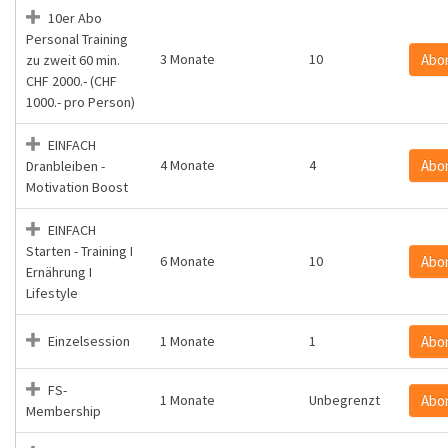
10er Abo
Personal Training
3 Monate
10
Abo
zu zweit 60 min.
CHF 2000.- (CHF
1000.- pro Person)
EINFACH
4 Monate
4
Abo
Dranbleiben -
Motivation Boost
EINFACH
Starten - Training I
6 Monate
10
Abo
Ernährung I
Lifestyle
Einzelsession
1 Monate
1
Abo
FS-
1 Monate
Unbegrenzt
Abo
Membership