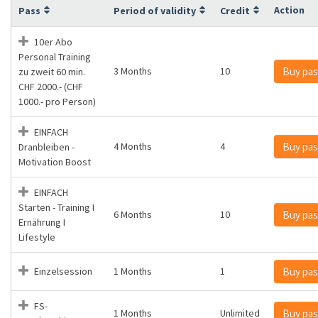
Action
Pass
Period of validity
Credit
10er Abo
Personal Training
3 Months
10
Buy pas
zu zweit 60 min.
CHF 2000.- (CHF
1000.- pro Person)
EINFACH
4 Months
4
Buy pas
Dranbleiben -
Motivation Boost
EINFACH
Starten - Training I
6 Months
10
Buy pas
Ernährung I
Lifestyle
Einzelsession
1 Months
1
Buy pas
FS-
1 Months
Unlimited
Buy pas