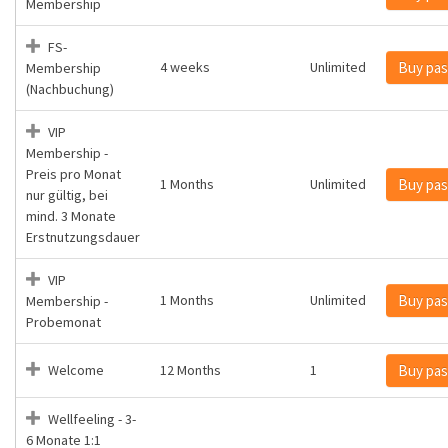
Membership
FS-
4 weeks
Unlimited
Buy pas
Membership
(Nachbuchung)
VIP
Membership -
Preis pro Monat
1 Months
Unlimited
Buy pas
nur gültig, bei
mind. 3 Monate
Erstnutzungsdauer
VIP
1 Months
Unlimited
Buy pas
Membership -
Probemonat
Welcome
12 Months
1
Buy pas
Wellfeeling - 3-
6 Monate 1:1