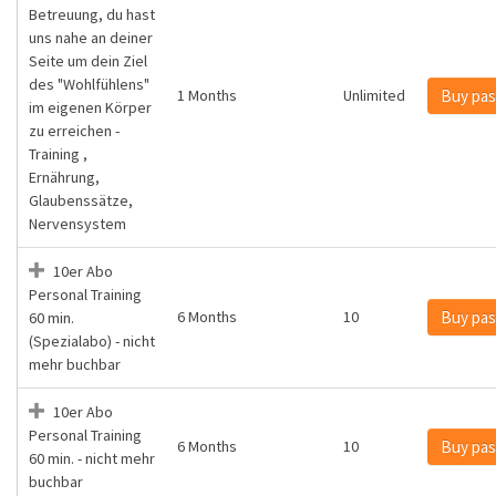
Betreuung, du hast
uns nahe an deiner
Seite um dein Ziel
des "Wohlfühlens"
1 Months
Unlimited
Buy pas
im eigenen Körper
zu erreichen -
Training ,
Ernährung,
Glaubenssätze,
Nervensystem
10er Abo
Personal Training
6 Months
10
Buy pas
60 min.
(Spezialabo) - nicht
mehr buchbar
10er Abo
Personal Training
6 Months
10
Buy pas
60 min. - nicht mehr
buchbar