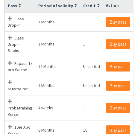
Action
Pass
Period of validity
Credit
Class
1 Months
1
Buy pass
Drop-in
Class
1 Months
1
Buy pass
Drop-in
Studis
Fitpass 1x
12 Months
Unlimited
Buy pass
pro Woche
1 Months
Unlimited
Buy pass
Mitarbeiter
4 weeks
1
Buy pass
Probetraining
Kurse
10er Abo
6 Months
10
Buy pass
Kurse