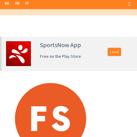
DE
FR
IT
SportsNow App
Load
Free on the Play Store