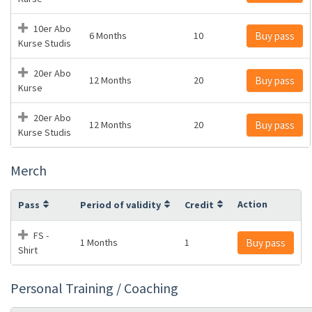
10er Abo
6 Months
10
Buy pass
Kurse Studis
20er Abo
12 Months
20
Buy pass
Kurse
20er Abo
12 Months
20
Buy pass
Kurse Studis
Merch
Action
Pass
Period of validity
Credit
FS -
1 Months
1
Buy pass
Shirt
Personal Training / Coaching