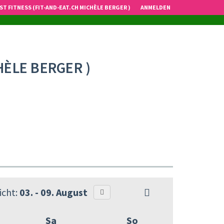
ST FITNESS (FIT-AND-EAT.CH MICHÈLE BERGER )
ANMELDEN
HÈLE BERGER )
cht:
03. - 09. August
Sa
So