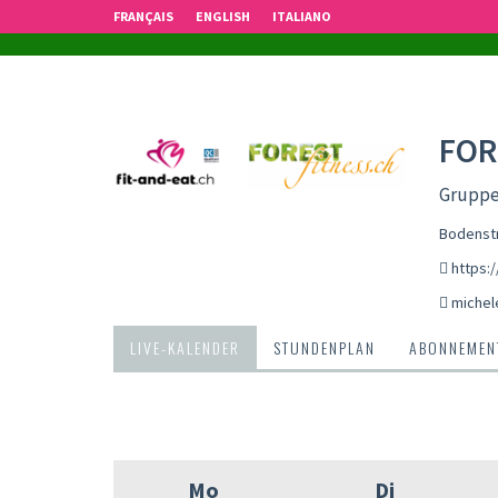
FRANÇAIS
ENGLISH
ITALIANO
FOR
Gruppe
Bodenstr
https:
michel
LIVE-KALENDER
STUNDENPLAN
ABONNEMENT
Mo
Di