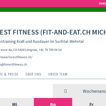
FORE
EST FITNESS (FIT-AND-EAT.CH MIC
ntraining Kraft und Ausdauer im Surbtal-Wehntal
asse 4a, CH-5426 Lengnau
,
+41 79 709 56 54
//www.forestfitness.ch/
e@forestfitness.ch
E & PREISE
ÜBER UNS
UNSER TEAM
Wochenansi
Mi
Do
Fr