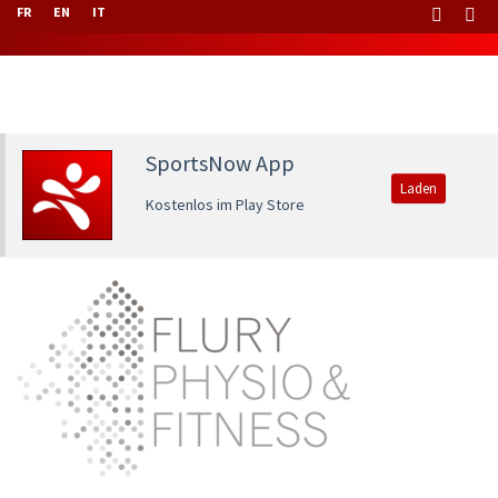
FR
EN
IT
SportsNow App
Laden
Kostenlos im Play Store