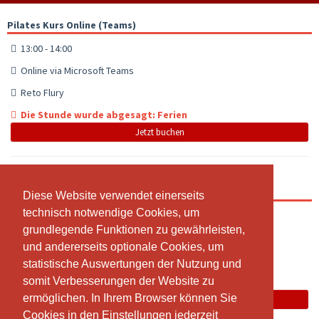
Pilates Kurs Online (Teams)
13:00 - 14:00
Online via Microsoft Teams
Reto Flury
Die Stunde wurde abgesagt: Ferien
Jetzt buchen
Pilates Kurs Reto
Diese Website verwendet einerseits
Diese Website verwendet einerseits
technisch notwendige Cookies, um
technisch notwendige Cookies, um
13:00 - 14:00
grundlegende Funktionen zu gewährleisten,
grundlegende Funktionen zu gewährleisten,
Kantonsstrasse 1, 8807 Freienbach, EG
und andererseits optionale Cookies, um
und andererseits optionale Cookies, um
Reto Flury
statistische Auswertungen der Nutzung und
statistische Auswertungen der Nutzung und
somit Verbesserungen der Website zu
somit Verbesserungen der Website zu
Die Stunde wurde abgesagt: Ferien
ermöglichen. In Ihrem Browser können Sie
ermöglichen. In Ihrem Browser können Sie
Jetzt buchen
Cookies in den Einstellungen jederzeit
Cookies in den Einstellungen jederzeit