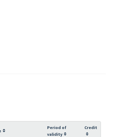
Period of
Credit
e
validity