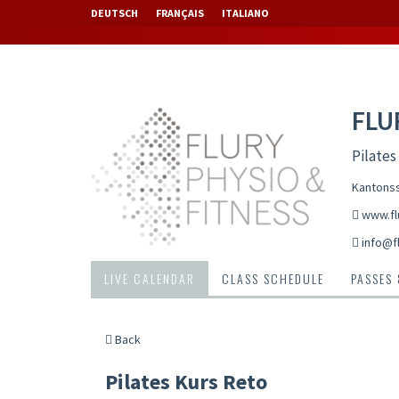
DEUTSCH
FRANÇAIS
ITALIANO
FLU
Pilates
Kantonss
www.fl
info@fl
LIVE CALENDAR
CLASS SCHEDULE
PASSES
Back
Pilates Kurs Reto