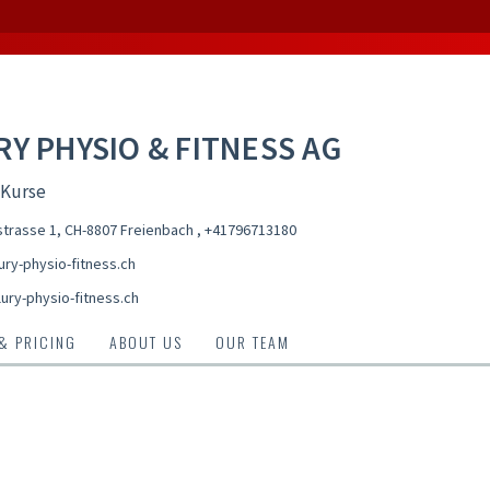
RY PHYSIO & FITNESS AG
 Kurse
trasse 1, CH-8807 Freienbach
,
+41796713180
ury-physio-fitness.ch
ury-physio-fitness.ch
 & PRICING
ABOUT US
OUR TEAM